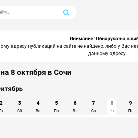
Внимание! Обнаружена оши
ому адресу публикаций на сайте не найдено, либо у Вас н
данному адресу.
на 8 октября в Сочи
ь
Октябрь
2
3
4
5
6
7
8
9
Пт
Сб
Вс
Пн
Вт
Ср
Чт
Пт