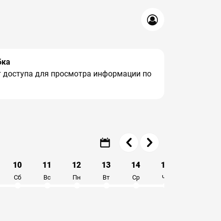
бка
ет доступа для просмотра информации по
10
11
12
13
14
15
16
Сб
Вс
Пн
Вт
Ср
Чт
Пт