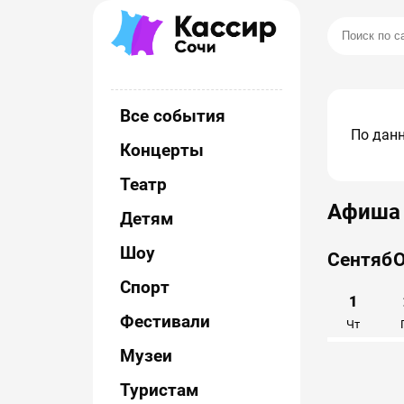
Все события
По данн
Концерты
Театр
Афиша 
Детям
Шоу
Август
Сентябр
Спорт
25
26
27
28
29
30
1
Фестивали
Пт
Сб
Вс
Пн
Вт
Ср
Чт
Музеи
Туристам