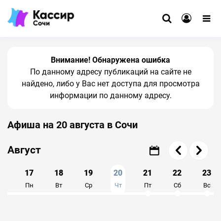
Внимание! Обнаружена ошибка
По данному адресу публикаций на сайте не
найдено, либо у Вас нет доступа для просмотра
информации по данному адресу.
Афиша на 20 августа в Сочи
Август
6
17
18
19
20
21
22
23
с
Пн
Вт
Ср
Чт
Пт
Сб
Вс