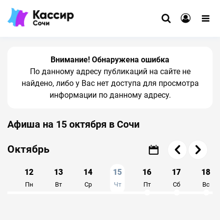
Внимание! Обнаружена ошибка
По данному адресу публикаций на сайте не
найдено, либо у Вас нет доступа для просмотра
информации по данному адресу.
Афиша на 15 октября в Сочи
Август
Сентябрь
Октябрь
1
12
13
14
15
16
17
18
с
Пн
Вт
Ср
Чт
Пт
Сб
Вс