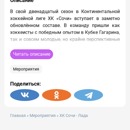
Описание
В свой двенадцатый сезон в Континентальной
хоккейной лиге ХК «Сочи» вступает в заметно
обновлённом составе. В команду пришли как
хоккеисты с победным опытом в Кубке Гагарина,
так и совсем молодые, но крайне перспективные
молодые игроки; полностью обновилась бригада
легионеров, которую теперь составляют четыре
Читать описание
канадских игрока. Но главное, что самый
молодой российский клуб КХЛ этим летом
Мероприятия
возглавил легендарный российский тренер
Владимир Крикунов, побеждавший в чемпионате
Поделиться:
России ещё в далёком 2005-ом году и
тренировавший затем национальные сборные
России, Беларуси и Казахстана. Опытный
специалист со своей узнаваемой системой игры и
нацеленностью на результат должен помочь
Главная
»
Мероприятия
» ХК Сочи - Лада
преодолеть «Сочи» неудачи последних сезонов, а
это значит, что у болельщиков появилась