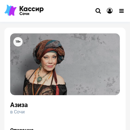
18+
Азиза
в Сочи