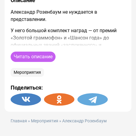
Описание
Александр Розенбаум не нуждается в
представлении.
У него большой комплект наград — от премий
«Золотой граммофон» и «Шансон года» до
официальных званий «заслуженного» и
«народного артиста Российской Федерации».
Читать описание
Тематика песен Розенбаума — в диапазоне от
военной поэзии и шансона до эстрадной
Мероприятия
любовной лирики, а выступает он нередко в
одиночку, сольно, с гитарой наперевес, без
Поделиться:
поддержки оркестров и спецэффектов.
Единственный концерт в этом сезоне, Александр
Розенбаум с новой программой, наполненный
любимыми хитами, новыми произведениями и
Главная
»
Мероприятия
» Александр Розенбаум
неповторимой энергетикой.
Александр Розенбаум - классик современного