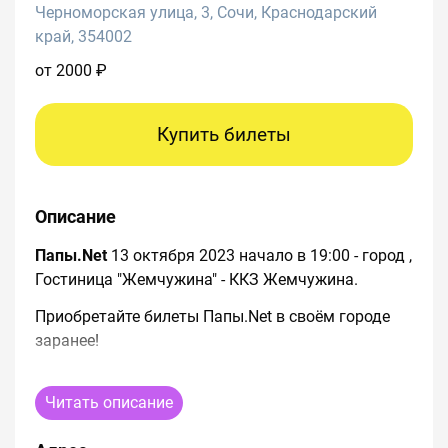
Черноморская улица, 3, Сочи, Краснодарский
край, 354002
от 2000 ₽
Купить билеты
Описание
Папы.Net
13 октября 2023 начало в 19:00 - город ,
Гостиница "Жемчужина" - ККЗ Жемчужина.
Приобретайте билеты Папы.Net в своём городе
заранее!
Нажмите кнопку
Купить билеты
, чтобы
посмотреть схему зала, наличие или количество
Читать описание
мест, узнать актуальную цену билетов на