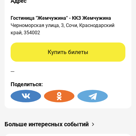
Папы.Net.
Адрес
Жанр:
Город:
Гостиница "Жемчужина" - ККЗ Жемчужина
Место проведения:
Черноморская улица, 3, Сочи, Краснодарский
Адрес проведения:
край, 354002
Организатор мероприятия:
ООО "ГЕАЛАР",
2366041740, Краснодарский край, г. Сочи, ул.
Купить билеты
Островского, д. 17/24, помещ. 1
Билетный оператор:
---
Поделиться:
Больше интересных событий